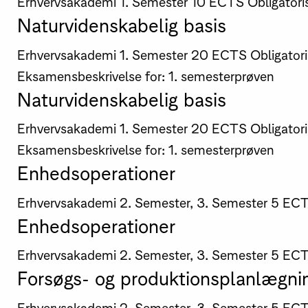
Erhvervsakademi
1. Semester
10 ECTS
Obligatori
Naturvidenskabelig basis
Erhvervsakademi
1. Semester
20 ECTS
Obligatori
Eksamensbeskrivelse for: 1. semesterprøven
Naturvidenskabelig basis
Erhvervsakademi
1. Semester
20 ECTS
Obligatori
Eksamensbeskrivelse for: 1. semesterprøven
Enhedsoperationer
Erhvervsakademi
2. Semester, 3. Semester
5 EC
Enhedsoperationer
Erhvervsakademi
2. Semester, 3. Semester
5 EC
Forsøgs- og produktionsplanlægni
Erhvervsakademi
2. Semester, 3. Semester
5 EC