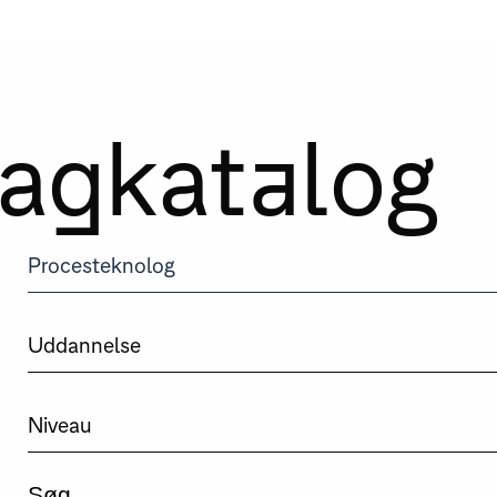
agkatalog
Søg