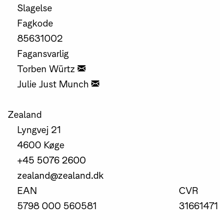
Slagelse
Fagkode
85631002
Fagansvarlig
Torben Würtz
Julie Just Munch
Zealand
Lyngvej 21
4600 Køge
+45 5076 2600
zealand@zealand.dk
EAN
CVR
5798 000 560581
31661471